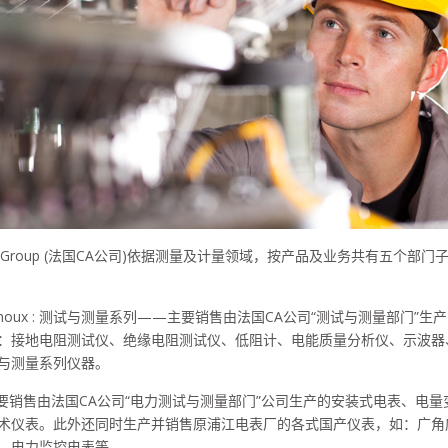
Group (
法国
CA
公司
)
依据测量及计量领域，按产品及业务共有五个部门
noux :
测试与测量系列——主要销售由法国
CA
公司“测试与测量部门”生
：接地电阻测试仪、绝缘电阻测试仪、低阻计、电能质量分析仪、示波器
与测量系列仪器。
要销售由法国
CA
公司“电力测试与测量部门”公司生产的安装式电表、电量
术仪表。此外还同时生产并销售原浦江电表厂的各式国产仪表，如：广角
、电力监控电表等。