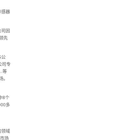
传感器
公司因
领先
S
公
公司专
…等
场。
中
8
个
000
多
的领域
市场