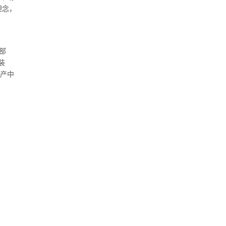
理念，
部
装
产中