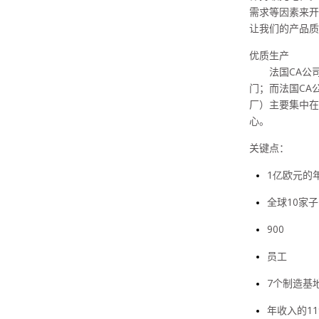
需求等因素来开
让我们的产品质
优质生产
法国
CA
公
门；而法国
CA
厂）主要集中在
心。
关键点：
1亿
欧元的
全球
10
家子
900
员工
7
个制造基
年收入的
1