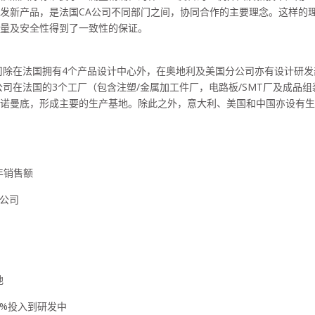
发新产品，是法国
CA
公司不同部门之间，协同合作的主要理念。这样的
量及安全性得到了一致性的保证。
司除在法国拥有
4
个产品设计中心外，在奥地利及美国分公司亦有设计研发
公司在法国的
3
个工厂（包含注塑
/
金属加工件厂，电路板
/SMT
厂及成品组
诺曼底，形成主要的生产基地。除此之外，意大利、美国和中国亦设有生
年销售额
公司
地
1%
投入到研发中