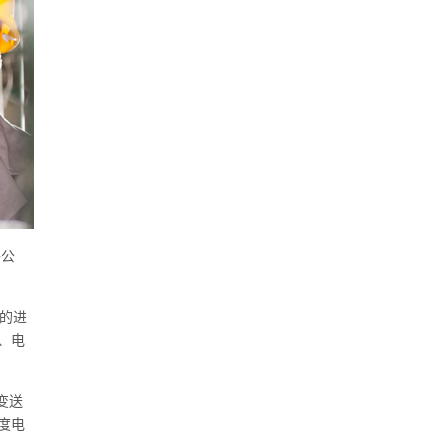
子公
产的进
、电
变送
度电