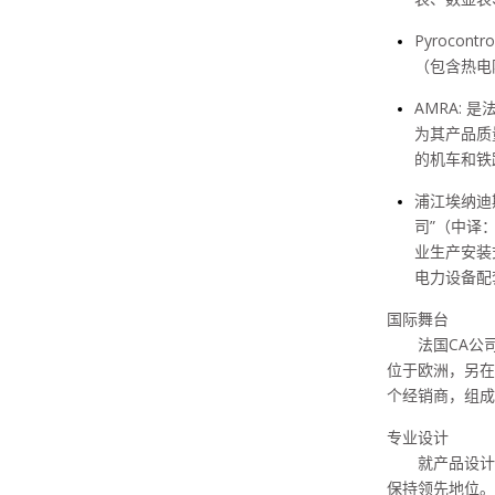
Pyrocontro
（包含热电
AMRA:
是
为其产品质
的机车和铁
浦江埃纳迪
司”（中译
业生产安装
电力设备配
国际舞台
法国
CA
公
位于欧洲，另在
个经销商，组成
专业设计
就产品设计而
保持领先地位。