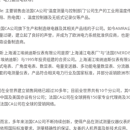
le:
主要销售由法国
CA
公司“温度测量与控制部门”公司生产的工业用温度
阻、热电偶）、温度控制器及无纸式记录仪等产品。
法国
CA
公司旗下生产和制造继电器及其相关产品线的子公司。如今
AMRA
量过硬，建立起了良好的声誉，并成为了欧洲电力系统批准供应商，也是
路设备制造商。
斯
:
上海浦江埃纳迪斯仪表有限公司是原“上海浦江电表厂”与“法国
ENERDI
：埃纳迪斯）与
1995
年投资组建的合资公司。上海浦江埃纳迪斯仪表有限
式电表、广角度电表、数显表、电量变送器、多功能电量数显表、分流器
套的电测量仪表，产品符合相关电力行业及国家标准，并部分返销欧洲市
司在全世界建立销售网络已超过
30
多年；目前全世界共有
10
个分公司，其
中国及美国亦设有分公司；法国
CA
公司在全球拥有
150
家专业代理商及
3
法国
CA
公司在全球的营销网络。
言，多年来法国
CA
公司不断持续创新，使得产品在测试测量仪器仪表
依照国际标准要求、测量精确性的保证、友善的人机界面及新技术应用、