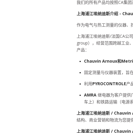
我们的所有产品均按照
CA
集团
上海浦江埃纳迪斯介绍
- Cha
作为电气与热工测量的仪器、
上海浦江埃纳迪斯
/
法国
CA
公
group
），经营范围跨越工业
产品：
Chauvin Arnoux
和
Metr
固定测量与仪器装置，旨
利用
PYROCONTROLE
产
AMRA
继电器为客户提供
车上）和铁路运输（电源
上海浦江埃纳迪斯
/ Chauvin
结构、商业营销和物流为您提
上海浦江埃纳迪斯
/ Chauvin